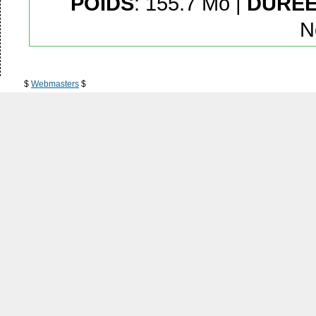
POIDS
: 155.7 Mo |
DURÉ
N
$
Webmasters
$