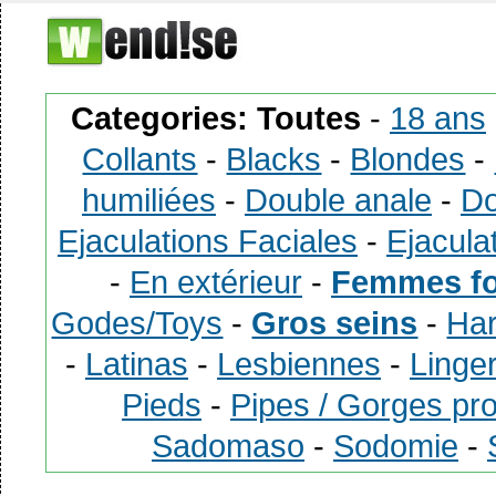
Categories:
Toutes
-
18 ans
Collants
-
Blacks
-
Blondes
-
humiliées
-
Double anale
-
Do
Ejaculations Faciales
-
Ejacula
-
En extérieur
-
Femmes fo
Godes/Toys
-
Gros seins
-
Ha
-
Latinas
-
Lesbiennes
-
Linge
Pieds
-
Pipes / Gorges pr
Sadomaso
-
Sodomie
-