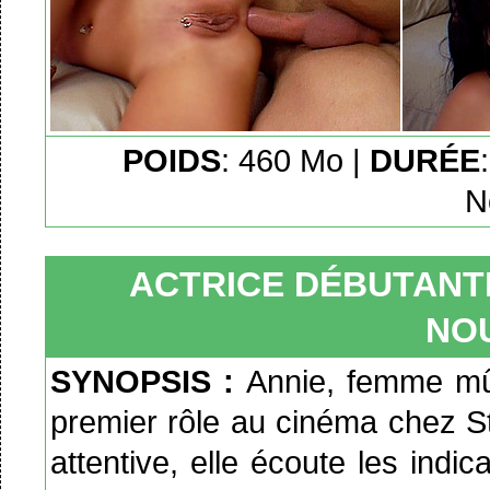
POIDS
: 460 Mo |
DURÉE
N
ACTRICE DÉBUTANT
NO
SYNOPSIS :
Annie, femme mûr
premier rôle au cinéma chez St
attentive, elle écoute les indi